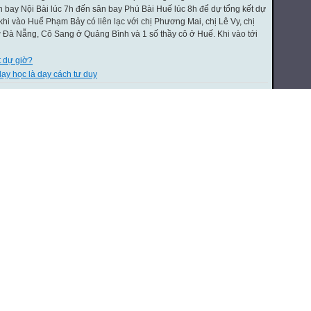
bay Nội Bài lúc 7h đến sân bay Phú Bài Huế lúc 8h để dự tổng kết dự
i vào Huế Phạm Bảy có liên lạc với chị Phương Mai, chị Lê Vy, chị
 Đà Nẵng, Cô Sang ở Quảng Bình và 1 số thầy cô ở Huế. Khi vào tới
t dự giờ?
dạy học là dạy cách tư duy
Xem tất cả
|
Đưa bài giảng lên
Sự nhiễm điện do cọ xát
Sự nở vì nhiệt của chất rắn
Xem tất cả
|
Đưa tư liệu lên