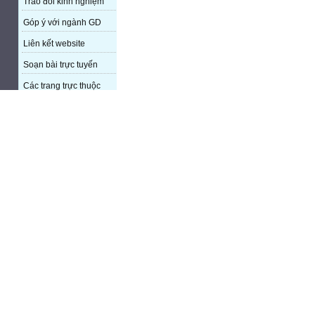
Trao đổi kinh nghiệm
Góp ý với ngành GD
Liên kết website
Soạn bài trực tuyến
Các trang trực thuộc
TÀI NGUYÊN DẠY HỌC
CÁC Ý KIẾN MỚI NHẤT
Violet luôn luôn là vậy!...
ĐĂNG TIN: Liệt sĩ: Nguyễn Hồng
Đĩnh SN: 1951. Đơn...
ĐĂNG TIN: Liệt sĩ: Nguyễn Hồng
Đĩnh SN: 1951. Đơn...
ĐĂNG TIN: Liệt sĩ: Nguyễn Hồng
Đĩnh SN: 1951. Đơn...
ĐĂNG TIN: Liệt sĩ: Nguyễn Hồng
Đĩnh SN: 1951. Đơn...