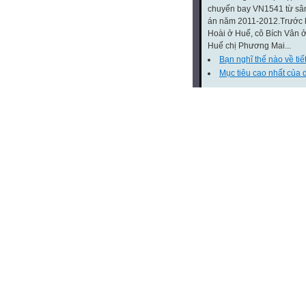
chuyến bay VN1541 từ sân 
án năm 2011-2012.Trước kh
Hoài ở Huế, cô Bích Vân ở
Huế chị Phương Mai...
Bạn nghĩ thế nào về tiế
Mục tiêu cao nhất của 
BÀI GIẢNG
(40 bài)
Áp suất khí quyển
TƯ LIỆU
(33 bài)